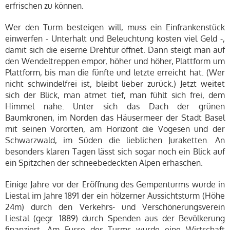
erfrischen zu können.
Wer den Turm besteigen will, muss ein Einfrankenstück
einwerfen - Unterhalt und Beleuchtung kosten viel Geld -,
damit sich die eiserne Drehtür öffnet. Dann steigt man auf
den Wendeltreppen empor, höher und höher, Plattform um
Plattform, bis man die fünfte und letzte erreicht hat. (Wer
nicht schwindelfrei ist, bleibt lieber zurück.) Jetzt weitet
sich der Blick, man atmet tief, man fühlt sich frei, dem
Himmel nahe. Unter sich das Dach der grünen
Baumkronen, im Norden das Häusermeer der Stadt Basel
mit seinen Vororten, am Horizont die Vogesen und der
Schwarzwald, im Süden die lieblichen Juraketten. An
besonders klaren Tagen lässt sich sogar noch ein Blick auf
ein Spitzchen der schneebedeckten Alpen erhaschen.
Einige Jahre vor der Eröffnung des Gempenturms wurde in
Liestal im Jahre 1891 der ein hölzerner Aussichtsturm (Höhe
24m) durch den Verkehrs- und Verschönerungsverein
Liestal (gegr. 1889) durch Spenden aus der Bevölkerung
finanziert. Am Fusse des Turms wurde eine Wirtschaft