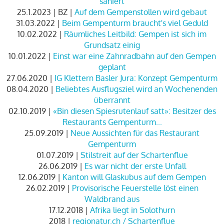
saniert
25.1.2023 | BZ |
Auf dem Gempenstollen wird gebaut
31.03.2022 |
Beim Gempenturm braucht's viel Geduld
10.02.2022 |
Räumliches Leitbild: Gempen ist sich im
Grundsatz einig
10.01.2022 |
Einst war eine Zahnradbahn auf den Gempen
geplant
27.06.2020 |
IG Klettern Basler Jura: Konzept Gempenturm
08.04.2020 |
Beliebtes Ausflugsziel wird an Wochenenden
überrannt
02.10.2019 |
«Bin diesen Spiesrutenlauf satt»: Besitzer des
Restaurants Gempenturm...
25.09.2019 |
Neue Aussichten für das Restaurant
Gempenturm
01.07.2019 |
Stilstreit auf der Schartenflue
26.06.2019 |
Es war nicht der erste Unfall
12.06.2019 |
Kanton will Glaskubus auf dem Gempen
26.02.2019 |
Provisorische Feuerstelle löst einen
Waldbrand aus
17.12.2018 |
Afrika liegt in Solothurn
2018 |
regionatur.ch / Schartenflue