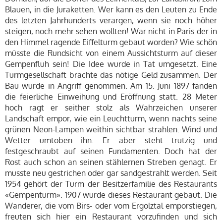
Blauen, in die Juraketten. Wer kann es den Leuten zu Ende
des letzten Jahrhunderts verargen, wenn sie noch höher
steigen, noch mehr sehen wollten! War nicht in Paris der in
den Himmel ragende Eiffelturm gebaut worden? Wie schön
müsste die Rundsicht von einem Aussichtsturm auf dieser
Gempenfluh sein! Die Idee wurde in Tat umgesetzt. Eine
Turmgesellschaft brachte das nötige Geld zusammen. Der
Bau wurde in Angriff genommen. Am 15. Juni 1897 fanden
die feierliche Einweihung und Eröffnung statt. 28 Meter
hoch ragt er seither stolz als Wahrzeichen unserer
Landschaft empor, wie ein Leuchtturm, wenn nachts seine
grünen Neon-Lampen weithin sichtbar strahlen. Wind und
Wetter umtoben ihn. Er aber steht trutzig und
festgeschraubt auf seinen Fundamenten. Doch hat der
Rost auch schon an seinen stählernen Streben genagt. Er
musste neu gestrichen oder gar sandgestrahlt werden. Seit
1954 gehört der Turm der Besitzerfamilie des Restaurants
«Gempenturm». 1907 wurde dieses Restaurant gebaut. Die
Wanderer, die vom Birs- oder vom Ergolztal emporstiegen,
freuten sich hier ein Restaurant vorzufinden und sich