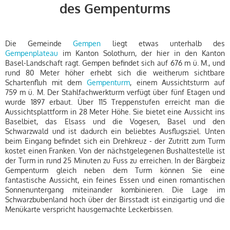
des Gempenturms
Die Gemeinde
Gempen
liegt etwas unterhalb des
Gempenplateau
im Kanton Solothurn, der hier in den Kanton
Basel-Landschaft ragt. Gempen befindet sich auf 676 m ü. M., und
rund 80 Meter höher erhebt sich die weitherum sichtbare
Schartenfluh mit dem
Gempenturm
, einem Aussichtsturm auf
759 m ü. M. Der Stahlfachwerkturm verfügt über fünf Etagen und
wurde 1897 erbaut. Über 115 Treppenstufen erreicht man die
Aussichtsplattform in 28 Meter Höhe. Sie bietet eine Aussicht ins
Baselbiet, das Elsass und die Vogesen, Basel und den
Schwarzwald und ist dadurch ein beliebtes Ausflugsziel. Unten
beim Eingang befindet sich ein Drehkreuz - der Zutritt zum Turm
kostet einen Franken. Von der nächstgelegenen Bushaltestelle ist
der Turm in rund 25 Minuten zu Fuss zu erreichen. In der Bärgbeiz
Gempenturm gleich neben dem Turm können Sie eine
fantastische Aussicht, ein feines Essen und einen romantischen
Sonnenuntergang miteinander kombinieren. Die Lage im
Schwarzbubenland hoch über der Birsstadt ist einzigartig und die
Menükarte verspricht haus­gemachte Leckerbissen.