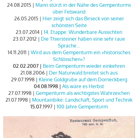
24.08.2015 |
Mann stürzt in der Nähe des Gempenturms
über Felswand
26.05.2015 |
Hier zeigt sich das Birseck von seiner
schönsten Seite
23.07.2014 |
14. Etappe: Wunderbare Aussichten
23.07.2012 |
Die Thiersteiner haben eine sehr raue
Sprache...
14.11.2011 |
Wird aus dem Gempenturm ein «historisches
Schlösschen»?
02.02.
2007 |
Beim Gempenturm wieder einkehren
21.08.2006 |
Der Naturwald breitet sich aus
29.07.1998 |
Kleine Goldgrube auf dem Dorneckberg
04.08.1998 |
Als wäre es Herbst
27.07.1998 |
Gempenturm als wichtigstes Wahrzeichen
21.07.1998 |
Mountainbike: Landschaft, Sport und Technik
1
5.07.
1997 |
100 Jahre Gempenturm