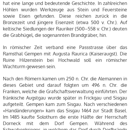
hat eine lange und bedeutende Geschichte. In zahlreichen
Höhlen wurden Werkzeuge aus Stein und Feuersteine
sowie Eisen gefunden. Diese reichen zurück in die
Bronzezeit und jüngere Eisenzeit (etwa 500 v. Chr.). Auf
keltische Siedlungen der Rauriker (500–558 v. Chr.) deuten
die Grabhügel, die sogenannten Brandgräber, hin.
In römischer Zeit verband eine Passstrasse über das
Ramsthal Gempen mit Augusta Raurica (Kaiseraugst). Die
Ruine Hilzenstein bei Hochwald soll ein römischer
Wachturm gewesen sein.
Nach den Römern kamen um 250 n. Chr. die Alemannen in
dieses Gebiet und darauf folgten um 496 n. Chr. die
Franken, welche die Grafschaftsverwaltung einführten. Der
fränkische Augstgau wurde später in Frickgau und Sisgau
aufgeteilt. Gempen kam zum Sisgau. Nach verschiedenen
«Handänderungen» kam das Sisgau 1464 zur Stadt Basel.
Im 1485 kaufte Solothurn die erste Hälfte der Herrschaft
Dorneck mit dem Dorf Gempen. Während des
Schwabenkrieges, in welchem das Dorf durch Dorfbrände