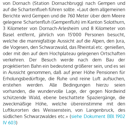
von Dornach (Station Dornachbrugg) nach Gempen und
auf die Schartenflueh führen sollte. «Laut dem allgemeinen
Berichte wird Gempen und die 760 Meter über dem Meere
gelegene Schartenfluh (Gempenfluh) im Kanton Solothurn,
3 Kilometer von Dornach-Arlesheim und 8 Kilometer von
Basel entfernt, jährlich von 15'000 Personen besucht,
welche die mannigfaltige Aussicht auf die Alpen, den Jura,
die Vogesen, den Schwarzwald, das Rheintal etc. genießen,
oder mit den auf dem Hochplateau gelegenen Ortschaften
verkehren. Der Besuch werde nach dem Bau der
projektierten Bahn ein bedeutend größerer sein, und es sei
in Aussicht genommen, daß auf jener Höhe Pensionen für
Erholungsbedürftige, die Ruhe und reine Luft aufsuchen,
erstehen werden. Alle Bedingungen hierzu seien
vorhanden, die wundervolle Lage, der gegen Nordwind
schützende Wald, ebene beschattete Spaziergänge, die
zweckmäßige Höhe, welche übereinstimme mit den
Luftkurorten des Weissenstein, von Langenbruck, des
südlichen Schwarzwaldes etc.» (
siehe Dokument BBl 1902
IV 603
)