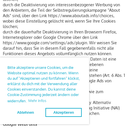
durch die Deaktivierung von interessenbezogener Werbung von
den Anbietern, die Teil der Selbstregulierungskampagne "About
Ads" sind, über den Link https://www.aboutads.info/choices,
wobei diese Einstellung gelöscht wird, wenn Sie Ihre Cookies
löschen;
durch die dauerhafte Deaktivierung in Ihren Browsern Firefox,
Internetexplorer oder Google Chrome über den Link
https://www.google.com/settings/ads/plugin. Wir weisen Sie
darauf hin, dass Sie in diesem Fall gegebenenfalls nicht alle
Funktionen dieses Angebots vollumfänglich nutzen können.
Die Rechtsgrundlage für die Verarbeitung Ihrer Daten ist eine
Interessenabwägung, wonach der oben beschriebenen
Bitte akzeptiere unsere Cookies, um die
Verarbeitung Ihrer personenbezogenen Daten keine
Website optimal nutzen zu können. Wenn
überwiegenden Interessen Ihrerseits entgegenstehen (Art. 6 Abs. 1
du auf "Akzeptieren und fortfahren" klickst,
S. 1 lit. f DSGVO). Weitere Informationen zu Google Ads von
erklärst du dich mit der Verwendung aller
Google finden Sie unter
Cookies einverstanden. Du kannst deine
https://ads.google.com/intl/de_DE/home/, sowie zum
Cookie-Zustimmung jederzeit ändern oder
Datenschutz bei Google allgemein:
widerrufen.
Mehr Infos
https://www.google.de/intl/de/policies/privacy. Alternativ
können Sie die Website der Network Advertising Initiative (NAI)
Ablehnen
Akzeptieren
unter https://www.networkadvertising.org besuchen.
Google WebFonts