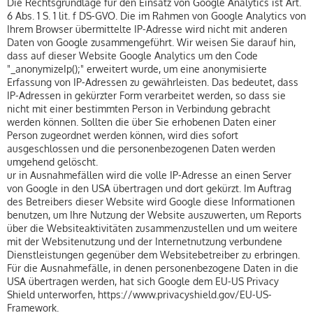
Die Rechtsgrundlage für den Einsatz von Google Analytics ist Art.
6 Abs. 1 S. 1 lit. f DS-GVO. Die im Rahmen von Google Analytics von
Ihrem Browser übermittelte IP-Adresse wird nicht mit anderen
Daten von Google zusammengeführt. Wir weisen Sie darauf hin,
dass auf dieser Website Google Analytics um den Code
"_anonymizeIp();" erweitert wurde, um eine anonymisierte
Erfassung von IP-Adressen zu gewährleisten. Das bedeutet, dass
IP-Adressen in gekürzter Form verarbeitet werden, so dass sie
nicht mit einer bestimmten Person in Verbindung gebracht
werden können. Sollten die über Sie erhobenen Daten einer
Person zugeordnet werden können, wird dies sofort
ausgeschlossen und die personenbezogenen Daten werden
umgehend gelöscht.
ur in Ausnahmefällen wird die volle IP-Adresse an einen Server
von Google in den USA übertragen und dort gekürzt. Im Auftrag
des Betreibers dieser Website wird Google diese Informationen
benutzen, um Ihre Nutzung der Website auszuwerten, um Reports
über die Websiteaktivitäten zusammenzustellen und um weitere
mit der Websitenutzung und der Internetnutzung verbundene
Dienstleistungen gegenüber dem Websitebetreiber zu erbringen.
Für die Ausnahmefälle, in denen personenbezogene Daten in die
USA übertragen werden, hat sich Google dem EU-US Privacy
Shield unterworfen, https://www.privacyshield.gov/EU-US-
Framework.