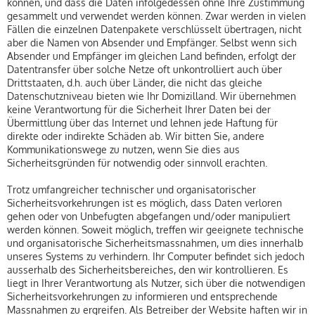
können, und dass die Daten infolgedessen ohne Ihre Zustimmung
gesammelt und verwendet werden können. Zwar werden in vielen
Fällen die einzelnen Datenpakete verschlüsselt übertragen, nicht
aber die Namen von Absender und Empfänger. Selbst wenn sich
Absender und Empfänger im gleichen Land befinden, erfolgt der
Datentransfer über solche Netze oft unkontrolliert auch über
Drittstaaten, d.h. auch über Länder, die nicht das gleiche
Datenschutzniveau bieten wie Ihr Domizilland. Wir übernehmen
keine Verantwortung für die Sicherheit Ihrer Daten bei der
Übermittlung über das Internet und lehnen jede Haftung für
direkte oder indirekte Schäden ab. Wir bitten Sie, andere
Kommunikationswege zu nutzen, wenn Sie dies aus
Sicherheitsgründen für notwendig oder sinnvoll erachten.
Trotz umfangreicher technischer und organisatorischer
Sicherheitsvorkehrungen ist es möglich, dass Daten verloren
gehen oder von Unbefugten abgefangen und/oder manipuliert
werden können. Soweit möglich, treffen wir geeignete technische
und organisatorische Sicherheitsmassnahmen, um dies innerhalb
unseres Systems zu verhindern. Ihr Computer befindet sich jedoch
ausserhalb des Sicherheitsbereiches, den wir kontrollieren. Es
liegt in Ihrer Verantwortung als Nutzer, sich über die notwendigen
Sicherheitsvorkehrungen zu informieren und entsprechende
Massnahmen zu ergreifen. Als Betreiber der Website haften wir in